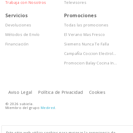
Trabaja con Nosotros
Televisores
Servicios
Promociones
Devoluciones
Todas las promociones
Métodos de Envío
El Verano Mas Fresco
Financiación
Siemens Nunca Te Falla
CampaÑa Coccion Electrol...
Promocion Balay Cocina In...
Aviso Legal
Política de Privacidad
Cookies
© 2026 subiela.
Miembro del grupo
Medired
.
Este sitio web utiliza cookies para mejorar la experiencia de